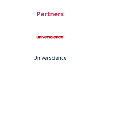
Partners
Universcience
Current projects
Completed projects
© 2020 by TRACES
Created with Wix.com