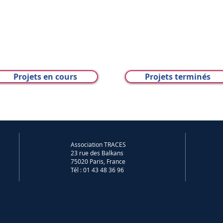
Projets en cours
Projets terminés
Association TRACES
23 rue des Balkans
75020 Paris, France
Tél : 01 43 48 36 96