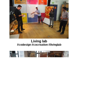
Living lab
#codesign #cocreation #livinglab
Projets passés
#archives