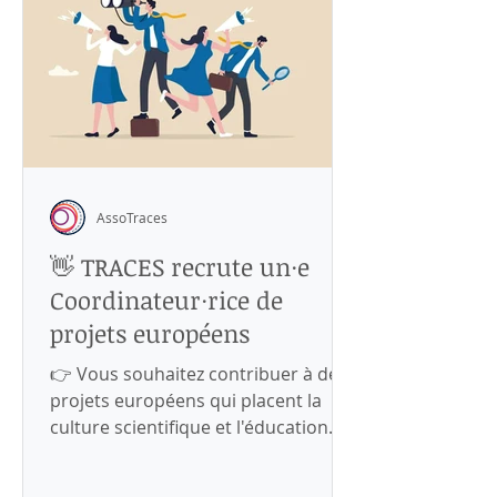
fréquentent Rayon Science utilisent
nos machines pour imprimer des
objets en 3D, pour recoudre leurs
vêtemen
AssoTraces
👋 TRACES recrute un·e
Coordinateur·rice de
projets européens
​👉 Vous souhaitez contribuer à des
projets européens qui placent la
culture scientifique et l'éducation
STEAM au cœur des enjeux de
société ? Rejoignez-nous à TRACES,