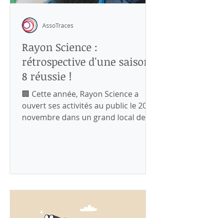
AssoTraces
Rayon Science :
rétrospective d'une saison
8 réussie !
🏢 Cette année, Rayon Science a
ouvert ses activités au public le 20
novembre dans un grand local de 97
m² au 20 rue d’Alsace Lorraine. 🆕
Nouveauté de cette édition : les
activités ont été thématisées par
périodes pour varier la
programmation, faciliter les
échanges inter-associatifs et inspirer
les participants dans leur activités.
🧵 Au quotidien, les habitants qui