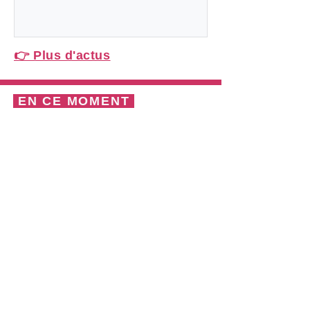
une association engagée à l’interface
entre sciences, culture et société, et
participez au développement de
👉 Plus d'actus
projets ambitieux ! Dans un contexte
de développement de ses projets
européens, TRACES recherche un·e
EN CE MOMENT
coordinateur·rice de projets
européens pour piloter et
accompagner des projets
collaboratifs à l’échel