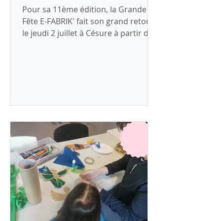
Pour sa 11ème édition, la Grande
Fête E-FABRIK' fait son grand retour
le jeudi 2 juillet à Césure à partir de
13h30 ! À cette occasion, la
communauté E-FABRIK' aura le
plaisir de présenter au grand public
les différents projets qui ont été
réalisés cette année à travers les
territoires qui ont relevé le Défi E-
FABRIK' . Les festivités sont placées
sous le signe de la découverte,
l'entraide et l'inclusion. Venez aussi
participer à notre parcours ludique
qui débute à partir de